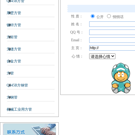
Q345B方管
厚壁方管
性 质：
公开
悄悄话
姓 名：
镀锌方管
QQ 号：
方矩管
Email：
主 页：
无缝方管
心 情：
合金方管
方管
Q345B方钢管
方钢管
机械工业用方管