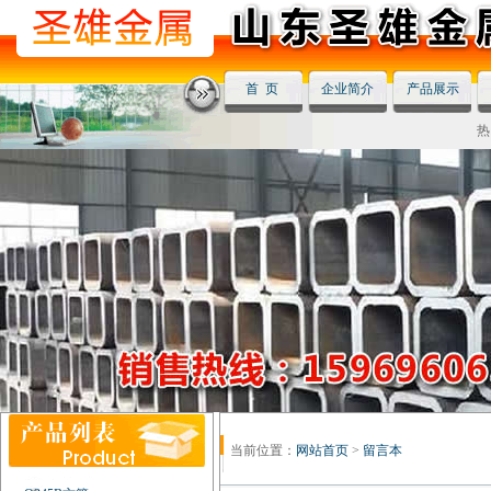
首 页
企业简介
产品展示
热
当前位置：
网站首页
>
留言本